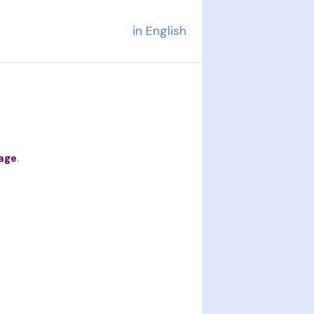
in English
age
.