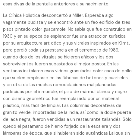
esas divas de la pantalla anteriores a su nacimiento.
La Clínica Holística desconcertó a Miller. Esperaba algo
vagamente budista y se encontró ante un feo edificio de tres
pisos pintado color guacamole. No sabía que fue construido en
1930 y en su época de esplendor fue una atracción turística
por su arquitectura art déco y sus vitrales inspirados en Klimt,
pero perdió toda su prestancia en el terremoto de 1989,
cuando dos de los vitrales se hicieron añicos y los dos
sobrevivientes fueron subastados al mejor postor. En las
ventanas instalaron esos vidrios granulados color caca de pollo
que suelen emplearse en las fábricas de botones y cuarteles,
y en otra de las muchas remodelaciones mal planeadas
padecidas por el inmueble, el piso de mármol blanco y negro
con diseño geométrico fue reemplazado por un material
plástico, más fácil de limpiar. Las columnas decorativas de
granito verde, importadas de la India, así como la doble puerta
de laca negra, fueron vendidas a un restaurante tailandés. Sólo
quedó el pasamano de hierro forjado de la escalera y dos
lámparas de época, que si hubieran sido auténticas Lalique sin