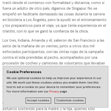
trató desde el comienzo con formalidad y distancia, como si
fuera un adulto de otro país, digamos de Singapur. No se
empeñó en facilitarle demasiado las cosas durante la carrera
en bicicleta a Los Ángeles, pero la ayudó en el entrenamiento
y los preparativos para el viaje, ya que tenía experiencia en el
triatlón, con lo que se ganó la confianza de la chica.
Los tres, Indiana, Amanda y él, salieron de San Francisco a las
siete de la mañana de un viernes, junto a otros dos mil
esforzados participantes, con las cintas rojas de la campaña
contra el sida prendidas al pecho, acompañados por una
procesión de coches y camiones de voluntarios que llevaban
carpas y toda suerte de provisiones. Llegaron a Los Ángeles el
Cookie Preferences
viernes siguiente, con el trasero en carne viva, las piernas
We use optional cookies to help us improve your experience in our
agarrotadas y el cerebro libre de pensamientos, como recién
site. We won't use these cookies unless you enable them. Use this
nacidos. Fueron siete días pedaleando por cerros y carreteras,
tool to set a cookie on your device to remember your preferences.
con largos trechos de paisaje bucólico y otros de tráfico
For more information see our
Privacy
page.
endemoniado; fáciles para Ryan Miller, a quien quince horas en
Accept cookies
Customize cookies
bicicleta se le iban volando, y en cambio fueron un siglo de
esfuerzo sostenido para la madre y la hija, quienes sólo