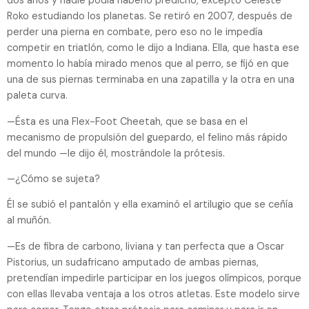
dos años y nadie podía haberlo predicho, excepto Celeste
Roko estudiando los planetas. Se retiró en 2007, después de
perder una pierna en combate, pero eso no le impedía
competir en triatlón, como le dijo a Indiana. Ella, que hasta ese
momento lo había mirado menos que al perro, se fijó en que
una de sus piernas terminaba en una zapatilla y la otra en una
paleta curva.
—Ésta es una Flex-Foot Cheetah, que se basa en el
mecanismo de propulsión del guepardo, el felino más rápido
del mundo —le dijo él, mostrándole la prótesis.
—¿Cómo se sujeta?
Él se subió el pantalón y ella examinó el artilugio que se ceñía
al muñón.
—Es de fibra de carbono, liviana y tan perfecta que a Oscar
Pistorius, un sudafricano amputado de ambas piernas,
pretendían impedirle participar en los juegos olímpicos, porque
con ellas llevaba ventaja a los otros atletas. Este modelo sirve