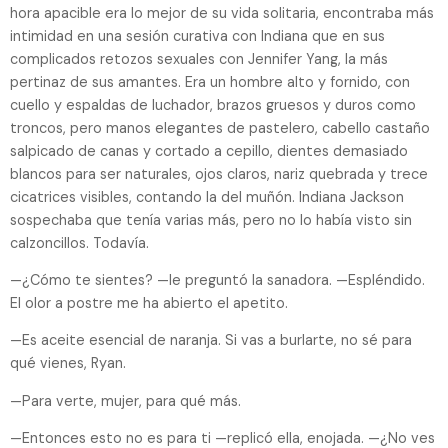
hora apacible era lo mejor de su vida solitaria, encontraba más
intimidad en una sesión curativa con Indiana que en sus
complicados retozos sexuales con Jennifer Yang, la más
pertinaz de sus amantes. Era un hombre alto y fornido, con
cuello y espaldas de luchador, brazos gruesos y duros como
troncos, pero manos elegantes de pastelero, cabello castaño
salpicado de canas y cortado a cepillo, dientes demasiado
blancos para ser naturales, ojos claros, nariz quebrada y trece
cicatrices visibles, contando la del muñón. Indiana Jackson
sospechaba que tenía varias más, pero no lo había visto sin
calzoncillos. Todavía.
—¿Cómo te sientes? —le preguntó la sanadora. —Espléndido.
El olor a postre me ha abierto el apetito.
—Es aceite esencial de naranja. Si vas a burlarte, no sé para
qué vienes, Ryan.
—Para verte, mujer, para qué más.
—Entonces esto no es para ti —replicó ella, enojada. —¿No ves