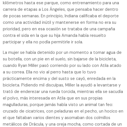
kilómetros hasta ese parque, como entrenamiento para una
carrera de etapas a Los Ángeles, que pensaba hacer dentro
de pocas semanas. En principio, Indiana calificaba el deporte
como una actividad inútil y mantenerse en forma no era su
prioridad, pero en esa ocasión se trataba de una campaña
contra el sida en la que su hija Amanda había resuelto
participar y ella no podía permitirle ir sola.
La mujer se había detenido por un momento a tomar agua de
su botella, con un pie en el suelo, sin bajarse de la bicicleta,
cuando Ryan Miller pasó corriendo por su lado con Atila atado
a su correa. Ella no vio al perro hasta que lo tuvo
prácticamente encima y del susto se cayó, enredada en la
bicicleta. Pidiendo mil disculpas, Miller la ayudó a levantarse y
trató de enderezar una rueda torcida, mientras ella se sacudía
el polvo, más interesada en Atila que en sus propias
magulladuras, porque jamás había visto un animal tan feo:
cruzado de cicatrices, con peladuras en el pecho, un hocico en
el que faltaban varios dientes y asomaban dos colmillos
metálicos de Drácula, y una oreja mocha, como cortada de un