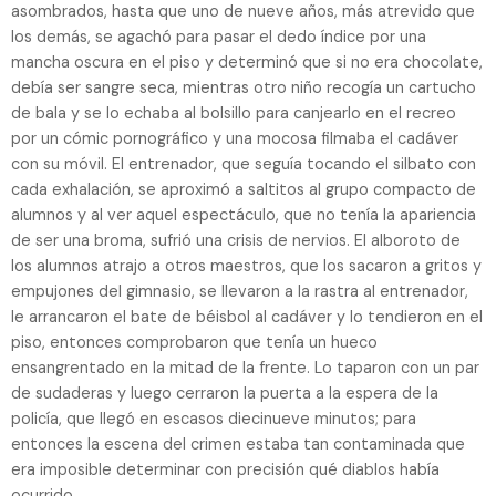
asombrados, hasta que uno de nueve años, más atrevido que
los demás, se agachó para pasar el dedo índice por una
mancha oscura en el piso y determinó que si no era chocolate,
debía ser sangre seca, mientras otro niño recogía un cartucho
de bala y se lo echaba al bolsillo para canjearlo en el recreo
por un cómic pornográfico y una mocosa filmaba el cadáver
con su móvil. El entrenador, que seguía tocando el silbato con
cada exhalación, se aproximó a saltitos al grupo compacto de
alumnos y al ver aquel espectáculo, que no tenía la apariencia
de ser una broma, sufrió una crisis de nervios. El alboroto de
los alumnos atrajo a otros maestros, que los sacaron a gritos y
empujones del gimnasio, se llevaron a la rastra al entrenador,
le arrancaron el bate de béisbol al cadáver y lo tendieron en el
piso, entonces comprobaron que tenía un hueco
ensangrentado en la mitad de la frente. Lo taparon con un par
de sudaderas y luego cerraron la puerta a la espera de la
policía, que llegó en escasos diecinueve minutos; para
entonces la escena del crimen estaba tan contaminada que
era imposible determinar con precisión qué diablos había
ocurrido.