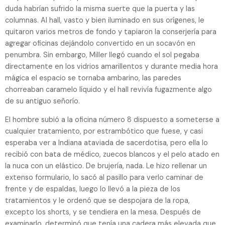
duda habrían sufrido la misma suerte que la puerta y las
columnas. Al hall, vasto y bien iluminado en sus orígenes, le
quitaron varios metros de fondo y tapiaron la conserjería para
agregar oficinas dejándolo convertido en un socavón en
penumbra. Sin embargo, Miller llegó cuando el sol pegaba
directamente en los vidrios amarillentos y durante media hora
mágica el espacio se tornaba ambarino, las paredes
chorreaban caramelo líquido y el hall revivía fugazmente algo
de su antiguo señorío.
El hombre subió a la oficina número 8 dispuesto a someterse a
cualquier tratamiento, por estrambótico que fuese, y casi
esperaba ver a Indiana ataviada de sacerdotisa, pero ella lo
recibió con bata de médico, zuecos blancos y el pelo atado en
la nuca con un elástico. De brujería, nada. Le hizo rellenar un
extenso formulario, lo sacó al pasillo para verlo caminar de
frente y de espaldas, luego lo llevó a la pieza de los
tratamientos y le ordenó que se despojara de la ropa,
excepto los shorts, y se tendiera en la mesa. Después de
examinarlo, determinó que tenía una cadera más elevada que