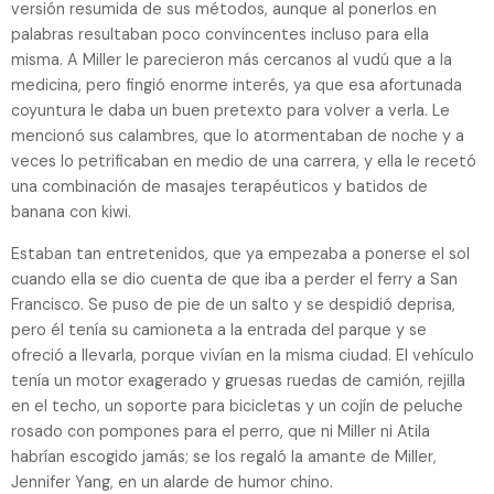
versión resumida de sus métodos, aunque al ponerlos en
palabras resultaban poco convincentes incluso para ella
misma. A Miller le parecieron más cercanos al vudú que a la
medicina, pero fingió enorme interés, ya que esa afortunada
coyuntura le daba un buen pretexto para volver a verla. Le
mencionó sus calambres, que lo atormentaban de noche y a
veces lo petrificaban en medio de una carrera, y ella le recetó
una combinación de masajes terapéuticos y batidos de
banana con kiwi.
Estaban tan entretenidos, que ya empezaba a ponerse el sol
cuando ella se dio cuenta de que iba a perder el ferry a San
Francisco. Se puso de pie de un salto y se despidió deprisa,
pero él tenía su camioneta a la entrada del parque y se
ofreció a llevarla, porque vivían en la misma ciudad. El vehículo
tenía un motor exagerado y gruesas ruedas de camión, rejilla
en el techo, un soporte para bicicletas y un cojín de peluche
rosado con pompones para el perro, que ni Miller ni Atila
habrían escogido jamás; se los regaló la amante de Miller,
Jennifer Yang, en un alarde de humor chino.