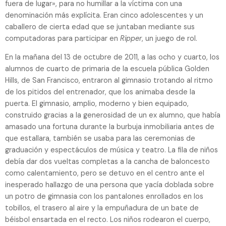
fuera de lugar», para no humillar a la víctima con una
denominación más explícita. Eran cinco adolescentes y un
caballero de cierta edad que se juntaban mediante sus
computadoras para participar en
Ripper
, un juego de rol.
En la mañana del 13 de octubre de 2011, a las ocho y cuarto, los
alumnos de cuarto de primaria de la escuela pública Golden
Hills, de San Francisco, entraron al gimnasio trotando al ritmo
de los pitidos del entrenador, que los animaba desde la
puerta. El gimnasio, amplio, moderno y bien equipado,
construido gracias a la generosidad de un ex alumno, que había
amasado una fortuna durante la burbuja inmobiliaria antes de
que estallara, también se usaba para las ceremonias de
graduación y espectáculos de música y teatro. La fila de niños
debía dar dos vueltas completas a la cancha de baloncesto
como calentamiento, pero se detuvo en el centro ante el
inesperado hallazgo de una persona que yacía doblada sobre
un potro de gimnasia con los pantalones enrollados en los
tobillos, el trasero al aire y la empuñadura de un bate de
béisbol ensartada en el recto. Los niños rodearon el cuerpo,