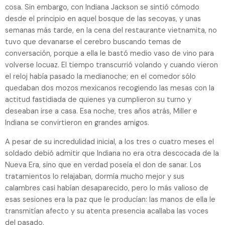
cosa. Sin embargo, con Indiana Jackson se sintió cómodo
desde el principio en aquel bosque de las secoyas, y unas
semanas más tarde, en la cena del restaurante vietnamita, no
tuvo que devanarse el cerebro buscando temas de
conversación, porque a ella le bastó medio vaso de vino para
volverse locuaz. El tiempo transcurrió volando y cuando vieron
el reloj había pasado la medianoche; en el comedor sólo
quedaban dos mozos mexicanos recogiendo las mesas con la
actitud fastidiada de quienes ya cumplieron su turno y
deseaban irse a casa. Esa noche, tres años atrás, Miller e
Indiana se convirtieron en grandes amigos.
A pesar de su incredulidad inicial, a los tres o cuatro meses el
soldado debió admitir que Indiana no era otra descocada de la
Nueva Era, sino que en verdad poseía el don de sanar. Los
tratamientos lo relajaban, dormía mucho mejor y sus
calambres casi habían desaparecido, pero lo más valioso de
esas sesiones era la paz que le producían: las manos de ella le
transmitían afecto y su atenta presencia acallaba las voces
del pasado.