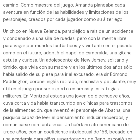
camino. Como maestra del juego, Amanda planeaba cada
aventura en función de las habilidades y limitaciones de los
personajes, creados por cada jugador como su álter ego.
Un chico en Nueva Zelanda, parapléjico a raíz de un accidente
y condenado a una silla de ruedas, pero con la mente libre
para vagar por mundos fantásticos y vivir tanto en el pasado
como en el futuro, adoptó el papel de Esmeralda, una gitana
astuta y curiosa. Un adolescente de New Jersey, solitario y
tímido, que vivía con su madre y en los últimos dos años sólo
había salido de su pieza para ir al excusado, era sir Edmond
Paddington, coronel inglés retirado, machista y petulante, muy
útil en el juego por ser experto en armas y estrategias
militares. En Montreal estaba una joven de diecinueve años,
cuya corta vida había transcurrido en clínicas para trastornos
de la alimentación, que inventó el personaje de Abatha, una
psíquica capaz de leer el pensamiento, inducir recuerdos, y
comunicarse con fantasmas. Un huérfano afroamericano de
trece años, con un coeficiente intelectual de 156, becado en
una academia para niños superdotados de Reno, escogió ser