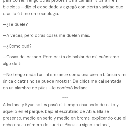
para correr. Tengo otras prótesis para caminar y para ir en
bicicleta —dijo el ex soldado y agregó con cierta vanidad que
eran lo último en tecnología.
—¿Te duele?
—A veces, pero otras cosas me duelen más.
—¿Como qué?
—Cosas del pasado. Pero basta de hablar de mí, cuéntame
algo de ti.
—No tengo nada tan interesante como una pierna biónica y mi
única cicatriz no se puede mostrar. De chica me caí sentada
en un alambre de púas —le confesó Indiana.
***
A Indiana y Ryan se les pasó el tiempo charlando de esto y
aquello en el parque, bajo el escrutinio de Atila. Ella se
presentó, medio en serio y medio en broma, explicando que el
ocho era su número de suerte, Piscis su signo zodiacal,