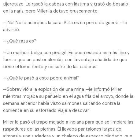
tijeretazo. Le rascó la cabeza con lástima y trató de besarlo
en la nariz, pero Miller la detuvo bruscamente.
—¡No! No le acerques la cara. Atila es un perro de guerra —le
advirtió.
—¿Qué raza es?
—Un malinois belga con pedigrí. En buen estado es más fino y
fuerte que un pastor alemán, con la ventaja añadida de que
tiene el lomo recto y no sufre de las caderas.
—¿Qué le pasó a este pobre animal?
—Sobrevivió a la explosión de una mina —le informó Miller,
mientras mojaba su pañuelo en el agua fría del arroyo, donde la
semana anterior había visto salmones saltando contra la
corriente en su esforzado viaje a desovar.
Miller le pasó el trapo mojado a Indiana para que se limpiara las
raspaduras de las piernas. Él llevaba pantalones largos de
gimnasia, una sudadera y un chaleco de aspecto blindado, que,