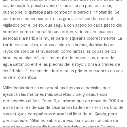
según explicó, pesaba veinte kilos y servía para entrenar;
cuando se lo quitaba para competir le parecía ir flotando. Se
sentaron a conversar entre las gruesas raíces de un árbol,
vigilados por el perro, que seguía con atención cada gesto del
hombre, como esperando una orden, y de vez en cuando
acercaba la nariz a la mujer para olisquearla discretamente. La
tarde estaba tibia, olorosa a pino y a humus, iluminada por
rayos de sol que atravesaban como lanzas las copas de los
árboles, se oían pájaros, murmullo de mosquitos, rumor del
agua saltando entre las piedras del arroyo y brisa a través de
los árboles. El escenario ideal para un primer encuentro en una
novela romántica.
Miller había sido un navy seal, las fuerzas especiales que
ejecutan las misiones más secretas y peligrosas. Había
pertenecido al Seal Team 6, el mismo que en mayo de 2011 iba
a asaltar la residencia de Osama bin Laden en Pakistán. Uno de
sus antiguos compañeros mataría al líder de Al-Qaida, pero
por supuesto Miller no sabía que eso iba a ocurrir al cabo de