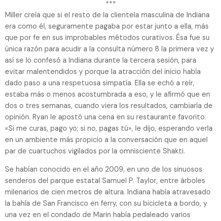
***
Miller creía que si el resto de la clientela masculina de Indiana
era como él, seguramente pagaba por estar junto a ella, más
que por fe en sus improbables métodos curativos. Ésa fue su
única razón para acudir a la consulta número 8 la primera vez y
así se lo confesó a Indiana durante la tercera sesión, para
evitar malentendidos y porque la atracción del inicio había
dado paso a una respetuosa simpatía. Ella se echó a reír,
estaba más o menos acostumbrada a eso, y le afirmó que en
dos o tres semanas, cuando viera los resultados, cambiaría de
opinión. Ryan le apostó una cena en su restaurante favorito:
«Si me curas, pago yo; si no, pagas tú», le dijo, esperando verla
en un ambiente más propicio a la conversación que en aquel
par de cuartuchos vigilados por la omnisciente Shakti.
Se habían conocido en el año 2009, en uno de los sinuosos
senderos del parque estatal Samuel P. Taylor, entre árboles
milenarios de cien metros de altura. Indiana había atravesado
la bahía de San Francisco en ferry, con su bicicleta a bordo, y
una vez en el condado de Marin había pedaleado varios