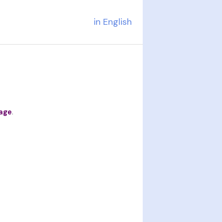
in English
age
.