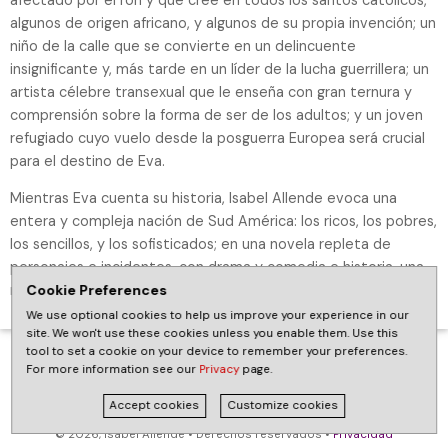
algunos de origen africano, y algunos de su propia invención; un
niño de la calle que se convierte en un delincuente
insignificante y, más tarde en un líder de la lucha guerrillera; un
artista célebre transexual que le enseña con gran ternura y
comprensión sobre la forma de ser de los adultos; y un joven
refugiado cuyo vuelo desde la posguerra Europea será crucial
para el destino de Eva.
Mientras Eva cuenta su historia, Isabel Allende evoca una
entera y compleja nación de Sud América: los ricos, los pobres,
los sencillos, y los sofisticados; en una novela repleta de
personajes e incidentes, con drama y comedia e historia, una
novela que va a deleitar y a aumentar su devota audiencia.
Cookie Preferences
We use optional cookies to help us improve your experience in our
site. We won't use these cookies unless you enable them. Use this
tool to set a cookie on your device to remember your preferences.
For more information see our
Privacy
page.
Accept cookies
Customize cookies
© 2026, Isabel Allende • Derechos reservados •
Privacidad