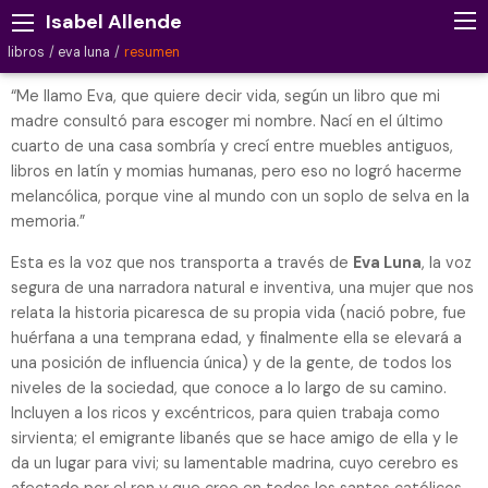
Isabel Allende
libros
eva luna
resumen
“Me llamo Eva, que quiere decir vida, según un libro que mi
madre consultó para escoger mi nombre. Nací en el último
cuarto de una casa sombría y crecí entre muebles antiguos,
libros en latín y momias humanas, pero eso no logró hacerme
melancólica, porque vine al mundo con un soplo de selva en la
memoria.”
Esta es la voz que nos transporta a través de
Eva Luna
, la voz
segura de una narradora natural e inventiva, una mujer que nos
relata la historia picaresca de su propia vida (nació pobre, fue
huérfana a una temprana edad, y finalmente ella se elevará a
una posición de influencia única) y de la gente, de todos los
niveles de la sociedad, que conoce a lo largo de su camino.
Incluyen a los ricos y excéntricos, para quien trabaja como
sirvienta; el emigrante libanés que se hace amigo de ella y le
da un lugar para vivi; su lamentable madrina, cuyo cerebro es
afectado por el ron y que cree en todos los santos católicos,